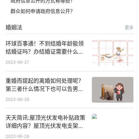
政府信息公开的方式有哪些？
群众如何申请政府信息公开？
婚姻法
更多
环球百事通！不到结婚年龄能领
结婚证吗？办结婚证需要什么材
料？没结婚孩子怎么上户口？
2023-06-27
重婚而提起的离婚如何处理呢？
第三者什么情况下也可以告男人
重婚罪呢？
2023-06-26
天天简讯:屋顶光伏发电补贴政策
详细内容？屋顶光伏发电支架价
格一般是多少？
2023-06-26