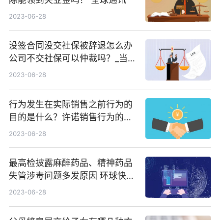
2023-06-28
没签合同没交社保被辞退怎么办
公司不交社保可以仲裁吗？_当前
时讯
2023-06-28
行为发生在实际销售之前行为的
目的是什么？许诺销售行为的特
征有哪些？ 焦点热议
2023-06-28
最高检披露麻醉药品、精神药品
失管涉毒问题多发原因 环球快资
讯
2023-06-28