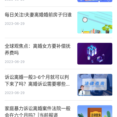
每日关注!夫妻离婚婚前房子归谁
2023-06-29
全球观焦点：离婚女方要补偿抚
养费吗
2023-06-29
诉讼离婚一般3-6个月就可以判
下来了吗？离婚诉讼需要哪些材
料？ 当前简讯
2023-06-29
家庭暴力诉讼离婚案件法院一般
会在六个月吗？|当前报道