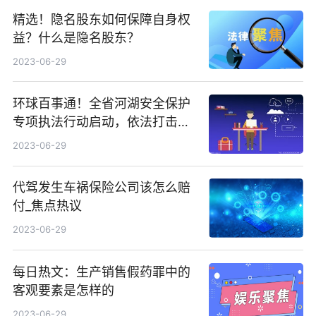
精选！隐名股东如何保障自身权
益？什么是隐名股东？
2023-06-29
环球百事通！全省河湖安全保护
专项执法行动启动，依法打击侵
占河湖、妨碍行洪安全等违法犯
2023-06-29
罪行为
代驾发生车祸保险公司该怎么赔
付_焦点热议
2023-06-29
每日热文：生产销售假药罪中的
客观要素是怎样的
2023-06-29