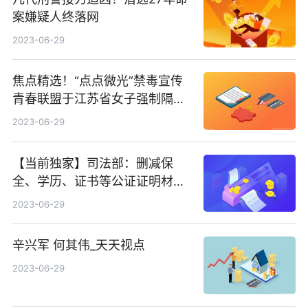
案嫌疑人终落网
2023-06-29
焦点精选！“点点微光”禁毒宣传
青春联盟于江苏省女子强制隔离
戒毒所成立！
2023-06-29
【当前独家】司法部：删减保
全、学历、证书等公证证明材料
116项
2023-06-29
辛兴军 何其伟_天天视点
2023-06-29