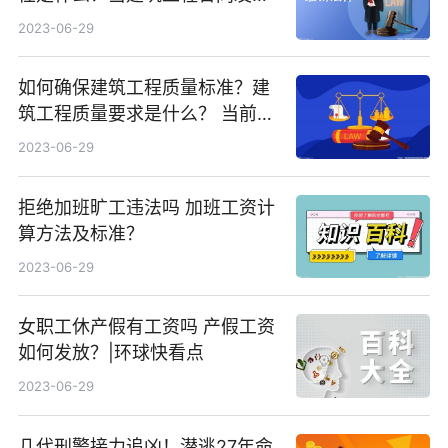
纠纷应该如何处理？
2023-06-29
如何确保建筑工程质量标准？建
筑工程质量要求是什么？ 当前简
讯
2023-06-29
拒绝加班旷工违法吗 加班工资计
算方法及标准？
2023-06-29
女职工休产假有工资吗 产假工资
如何发放？|环球快看点
2023-06-29
几代刑警接力追凶！潜逃27年命