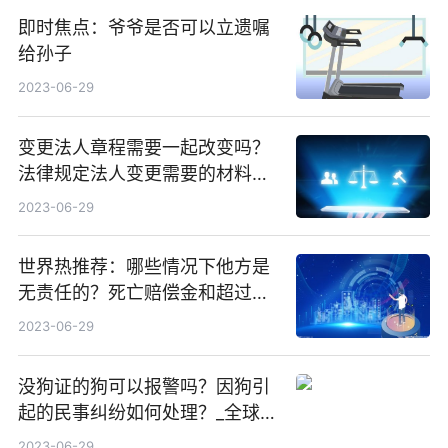
即时焦点：爷爷是否可以立遗嘱
给孙子
2023-06-29
变更法人章程需要一起改变吗？
法律规定法人变更需要的材料都
有什么？-当前滚动
2023-06-29
世界热推荐：哪些情况下他方是
无责任的？死亡赔偿金和超过的
费用怎么算？
2023-06-29
没狗证的狗可以报警吗？因狗引
起的民事纠纷如何处理？_全球观
焦点
2023-06-29