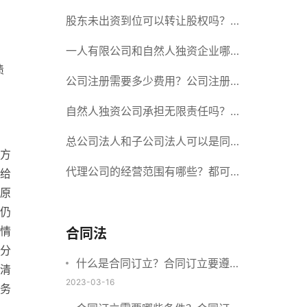
册股份有限公司需要提交哪些材料？
股东未出资到位可以转让股权吗？股
东未出资到位能否分红？
一人有限公司和自然人独资企业哪个
债
好？一人公司设立条件有哪些？
公司注册需要多少费用？公司注册需
要准备什么材料？
自然人独资公司承担无限责任吗？有
限责任公司与有限责任公司的区别
总公司法人和子公司法人可以是同一
方
个人吗？总公司更名分公司需要更改
代理公司的经营范围有哪些？都可以
给
原
吗？
代理哪些？
仍
情
合同法
分
什么是合同订立？合同订立要遵守
清
什么原则？订立方式有哪些？
2023-03-16
务