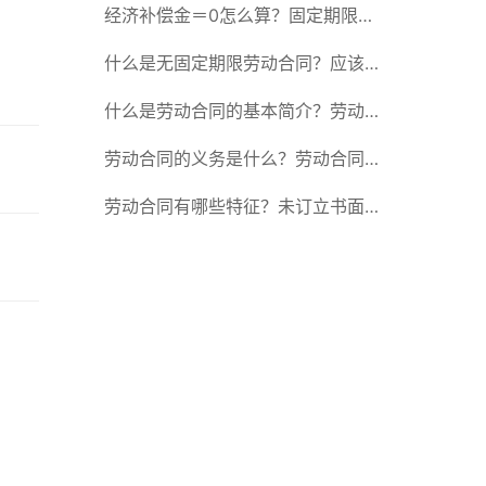
除合同的15种情形
经济补偿金＝0怎么算？固定期限劳
动合同又称什么？
什么是无固定期限劳动合同？应该怎
么解除或终止劳动合同？
什么是劳动合同的基本简介？劳动合
同的形式
劳动合同的义务是什么？劳动合同应
具备哪些条款？
劳动合同有哪些特征？未订立书面劳
动合同的法律后果