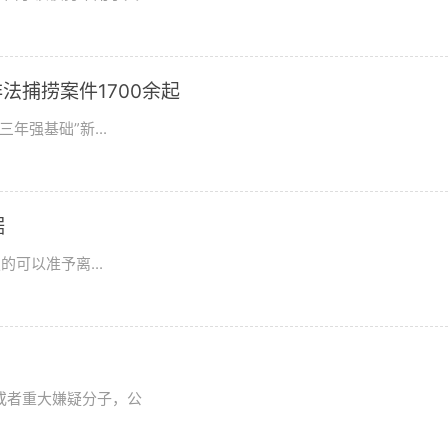
法捕捞案件1700余起
年强基础”新...
据
可以准予离...
或者重大嫌疑分子，公