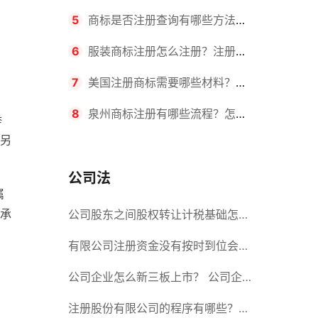
要求？商标转让所需时间是多久？
5
商标是否注册查询有哪些方法？
有哪些步骤？
6
服装商标注册怎么注册？注册商
标流程有哪些？
7
美国注册商标需要哪些材料？美
国商标办理流程有哪些？
8
泉州商标注册有哪些流程？怎么
举
另
注册吗？
公司法
属
承
公司股东之间股权转让计税基础怎么
确认？公司股东之间的股权转让要符
有限公司注册资金没有按时到位会怎
合什么要件？
么样？股份有限公司设立的注册条件
公司企业怎么新三板上市？ 公司企
业新三板上市的流程
注册股份有限公司的程序有哪些？注