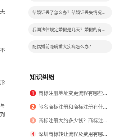
哪些程序？
夫
结婚证丢了怎么办？结婚证丢失情况有
哪些？
我国法律规定婚假是几天？婚假的有关
规定有哪些？
配偶婚前隐瞒重大疾病怎么办？
不
知识纠纷
形
1
商标注册地址变更流程有哪些？
与
怎么提交申请书件？
2
驰名商标注册和商标注册有什么
到
区别？
3
商标注册大约多少钱？商标注册
查询的方式有哪些？
4
深圳商标转让流程及费用有哪些