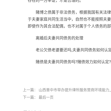
存在的一方举证，才是合理的。
赌博之债属于非法债务，根据我国有关法律
于夫妻家庭共同生活当中，自然也不能按照夫妻
即使作为其合法配偶，也不对属于个人债务的部
离婚后夫妻共同债务的处理
老公欠债老婆要还吗,夫妻共同债务如何认
赌债是夫妻共同债务吗?赌债效力如何认定?
标签：
上一篇：
山西晋中市举办提升律所服务营商环境能力
下一篇：
最后一页