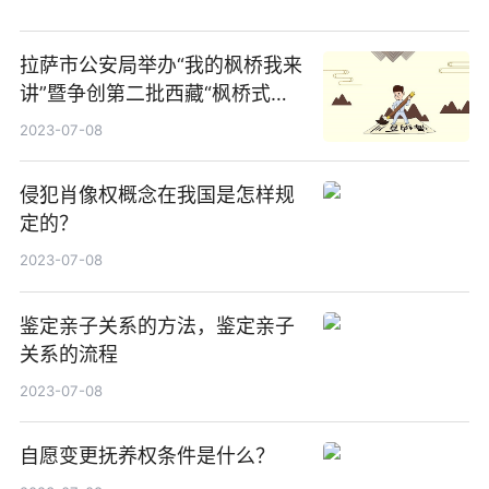
拉萨市公安局举办“我的枫桥我来
讲”暨争创第二批西藏“枫桥式公
安派出所”主题演讲比武竞赛活动
2023-07-08
侵犯肖像权概念在我国是怎样规
定的？
2023-07-08
鉴定亲子关系的方法，鉴定亲子
关系的流程
2023-07-08
自愿变更抚养权条件是什么？