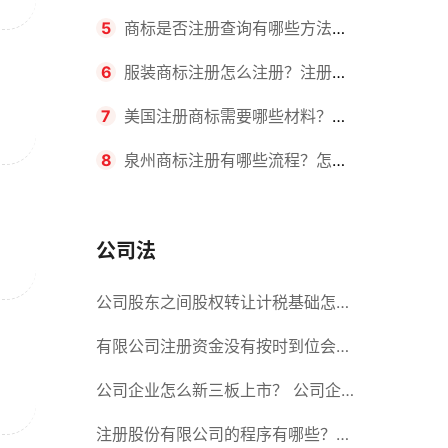
要求？商标转让所需时间是多久？
5
商标是否注册查询有哪些方法？
有哪些步骤？
6
服装商标注册怎么注册？注册商
标流程有哪些？
7
美国注册商标需要哪些材料？美
国商标办理流程有哪些？
8
泉州商标注册有哪些流程？怎么
注册吗？
公司法
公司股东之间股权转让计税基础怎么
确认？公司股东之间的股权转让要符
有限公司注册资金没有按时到位会怎
合什么要件？
么样？股份有限公司设立的注册条件
公司企业怎么新三板上市？ 公司企
业新三板上市的流程
注册股份有限公司的程序有哪些？注