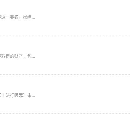
一罪名，操纵...
得的财产，包...
法行医罪】未...