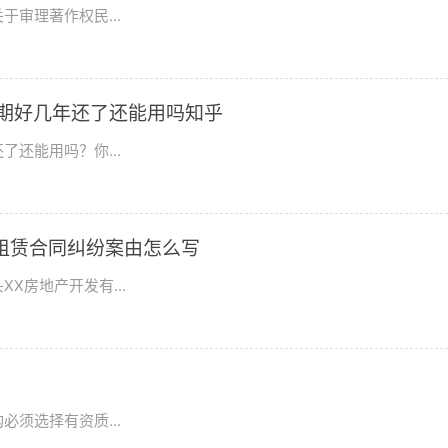
审理著作权民...
期好几年还了还能用吗知乎
还能用吗？你...
租赁合同纠纷案由怎么写
X房地产开发有...
须选择有资质...