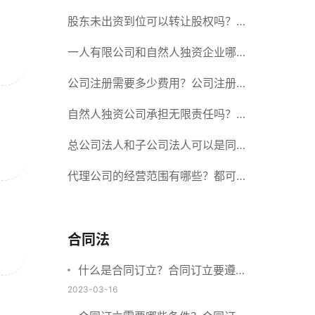
册股份有限公司需要提交哪些材料？
股东未出资到位可以转让股权吗？股
东未出资到位能否分红？
一人有限公司和自然人独资企业哪个
好？一人公司设立条件有哪些？
公司注册需要多少费用？公司注册需
要准备什么材料？
自然人独资公司承担无限责任吗？有
限责任公司与有限责任公司的区别
总公司法人和子公司法人可以是同一
个人吗？总公司更名分公司需要更改
代理公司的经营范围有哪些？都可以
吗？
代理哪些？
合同法
什么是合同订立？合同订立要遵守
什么原则？订立方式有哪些？
2023-03-16