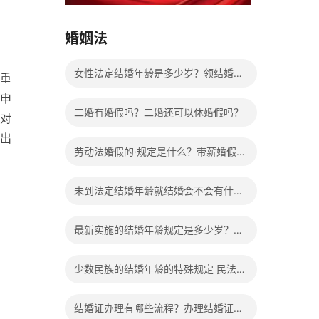
15037178970
婚姻法
女性法定结婚年龄是多少岁？领结婚证
重
申
需要带什么证件？
二婚有婚假吗？二婚还可以休婚假吗？
对
出
劳动法婚假的·规定是什么？带薪婚假工
资怎么计算？
未到法定结婚年龄就结婚会不会有什么
法律后果？
最新实施的结婚年龄规定是多少岁？法
定婚龄的确定依据有哪些？
少数民族的结婚年龄的特殊规定 民法典
有关结婚的规定
结婚证办理有哪些流程？办理结婚证有