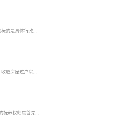
的是具体行政...
取房屋过户房...
抚养权归属首先...