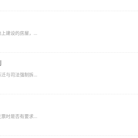
建设的房屋，...
别
与司法强制拆...
时是否有要求...