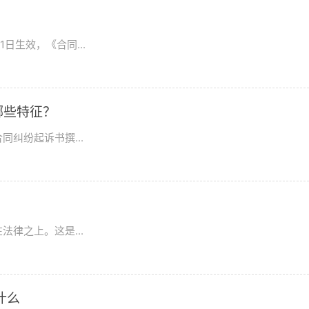
日生效，《合同...
哪些特征？
纠纷起诉书撰...
律之上。这是...
什么