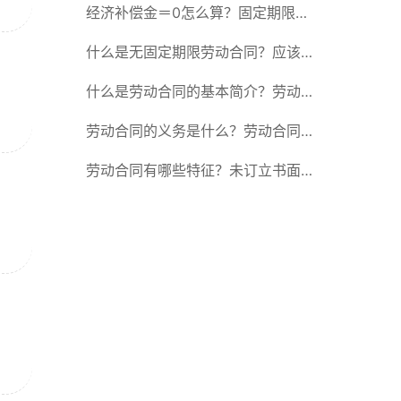
除合同的15种情形
经济补偿金＝0怎么算？固定期限劳
动合同又称什么？
什么是无固定期限劳动合同？应该怎
么解除或终止劳动合同？
什么是劳动合同的基本简介？劳动合
同的形式
劳动合同的义务是什么？劳动合同应
具备哪些条款？
劳动合同有哪些特征？未订立书面劳
动合同的法律后果