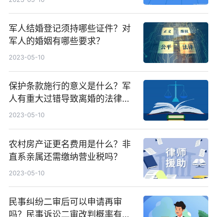
军人结婚登记须持哪些证件？对
军人的婚姻有哪些要求？
2023-05-10
保护条款施行的意义是什么？军
人有重大过错导致离婚的法律后
果有哪些？
2023-05-10
农村房产证更名费用是什么？非
直系亲属还需缴纳营业税吗？
2023-05-10
民事纠纷二审后可以申请再审
吗？民事诉讼二审改判概率有多