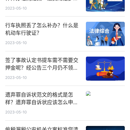
少？
2023-05-10
行车执照丢了怎么补办？什么是
机动车行驶证？
2023-05-10
签了事故认定书提车需不需要交
押金呢？经公告三个月仍不领取
的会如何处理扣留的车辆？
2023-05-10
遗弃罪自诉状范文的格式是怎
样？遗弃罪自诉状应该怎么申请
吗？
2023-05-10
偷税漏税公安机关立案标准您清