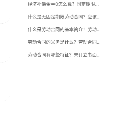
除合同的15种情形
经济补偿金＝0怎么算？固定期限劳
动合同又称什么？
什么是无固定期限劳动合同？应该怎
么解除或终止劳动合同？
什么是劳动合同的基本简介？劳动合
同的形式
劳动合同的义务是什么？劳动合同应
具备哪些条款？
劳动合同有哪些特征？未订立书面劳
动合同的法律后果