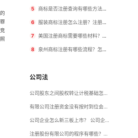
要求？商标转让所需时间是多久？
5
商标是否注册查询有哪些方法？
的
罪
有哪些步骤？
6
服装商标注册怎么注册？注册商
竞
标流程有哪些？
7
美国注册商标需要哪些材料？美
照
国商标办理流程有哪些？
8
泉州商标注册有哪些流程？怎么
注册吗？
公司法
公司股东之间股权转让计税基础怎么
确认？公司股东之间的股权转让要符
有限公司注册资金没有按时到位会怎
合什么要件？
么样？股份有限公司设立的注册条件
公司企业怎么新三板上市？ 公司企
业新三板上市的流程
注册股份有限公司的程序有哪些？注