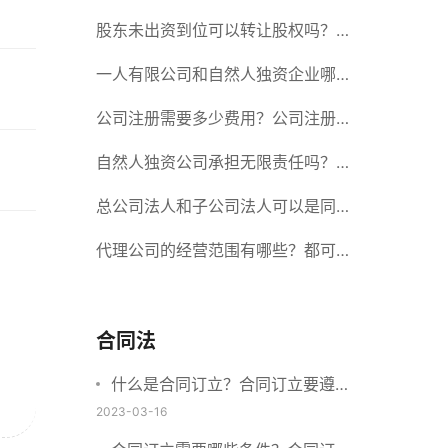
册股份有限公司需要提交哪些材料？
股东未出资到位可以转让股权吗？股
东未出资到位能否分红？
一人有限公司和自然人独资企业哪个
好？一人公司设立条件有哪些？
公司注册需要多少费用？公司注册需
要准备什么材料？
自然人独资公司承担无限责任吗？有
限责任公司与有限责任公司的区别
总公司法人和子公司法人可以是同一
个人吗？总公司更名分公司需要更改
代理公司的经营范围有哪些？都可以
吗？
代理哪些？
合同法
什么是合同订立？合同订立要遵守
什么原则？订立方式有哪些？
2023-03-16