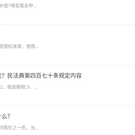
?得家属去申...
？
偿标准是：按照...
款？民法典第四百七十条规定内容
租房期限;3、...
什么？
情形之一的，当...