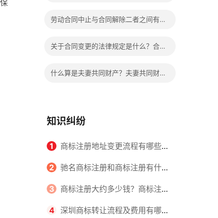
保
同中的撤销权应该怎么行使？
劳动合同中止与合同解除二者之间有什
么不同？具体区别表现有哪些？
关于合同变更的法律规定是什么？合同
变更相关法律法规有哪些？
什么算是夫妻共同财产？夫妻共同财产
离婚怎么分配？
知识纠纷
1
商标注册地址变更流程有哪些？
怎么提交申请书件？
2
驰名商标注册和商标注册有什么
区别？
3
商标注册大约多少钱？商标注册
查询的方式有哪些？
4
深圳商标转让流程及费用有哪些