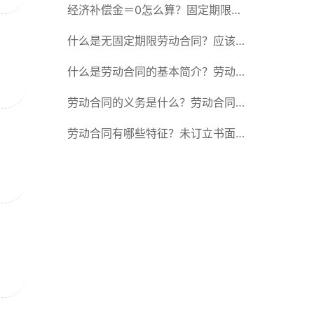
除合同的15种情形
经济补偿金＝0怎么算？固定期限劳
动合同又称什么？
什么是无固定期限劳动合同？应该怎
么解除或终止劳动合同？
什么是劳动合同的基本简介？劳动合
同的形式
劳动合同的义务是什么？劳动合同应
具备哪些条款？
劳动合同有哪些特征？未订立书面劳
动合同的法律后果