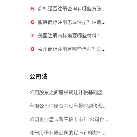
要求？商标转让所需时间是多久？
5
商标是否注册查询有哪些方法？
有哪些步骤？
6
服装商标注册怎么注册？注册商
标流程有哪些？
7
美国注册商标需要哪些材料？美
国商标办理流程有哪些？
8
泉州商标注册有哪些流程？怎么
注册吗？
公司法
公司股东之间股权转让计税基础怎么
确认？公司股东之间的股权转让要符
有限公司注册资金没有按时到位会怎
合什么要件？
么样？股份有限公司设立的注册条件
公司企业怎么新三板上市？ 公司企
业新三板上市的流程
注册股份有限公司的程序有哪些？注