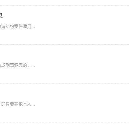
息
纠纷案件适用...
刑事犯罪的，...
只要罪犯本人...