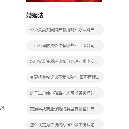
15037178970
婚姻法
公证夫妻共同财产有用吗？办理财产公
证程序是什么？
上市公司融资条件有哪些？上市公司怎
样进行融资？有关上市公司是如何来进
水电安装资质应该如何办理？水电安装
行资金重组的？
公司三级资质办理的申报条件是什么？
变更抚养权诉讼不受法院“一事不再理”
的限制吗？离婚孩子抚养权如何变更？
房子过户给小孩监护人可以买卖吗？房
产证已过户可以撤销吗？
风
交通事故商业保险的类型有哪些？商业
保险能够报销的范围是根据具体的险种
怎么认定为工伤的标准？做工伤认定期