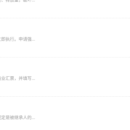
执行。申请强...
汇票，并填写...
是被继承人的...