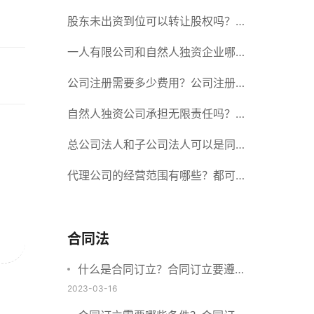
册股份有限公司需要提交哪些材料？
股东未出资到位可以转让股权吗？股
东未出资到位能否分红？
一人有限公司和自然人独资企业哪个
好？一人公司设立条件有哪些？
公司注册需要多少费用？公司注册需
要准备什么材料？
自然人独资公司承担无限责任吗？有
限责任公司与有限责任公司的区别
总公司法人和子公司法人可以是同一
个人吗？总公司更名分公司需要更改
代理公司的经营范围有哪些？都可以
吗？
代理哪些？
合同法
什么是合同订立？合同订立要遵守
什么原则？订立方式有哪些？
2023-03-16