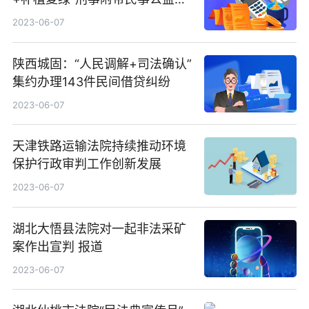
讼案一审宣判
2023-06-07
陕西城固：“人民调解+司法确认”
集约办理143件民间借贷纠纷
2023-06-07
天津铁路运输法院持续推动环境
保护行政审判工作创新发展
2023-06-07
湖北大悟县法院对一起非法采矿
案作出宣判 报道
2023-06-07