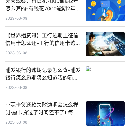
天天观察：有钱花7000逾期2年
怎么算的-有钱花7000逾期2年怎
么算的呢
2023-06-08
【世界播资讯】工行逾期上征信
信用卡怎么还-工行的信用卡逾期
会扣工行的工资卡么
2023-06-08
浦发银行的逾期记录怎么查-浦发
银行怎么逾期怎么知道我的新地
址 全球实时
2023-06-08
小赢卡贷还款失败逾期会怎么样
(小赢卡贷过了时间还不了)|每日
速递
2023-06-08