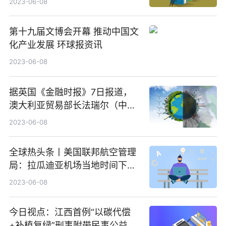
2023-06-08
第十九届文博会开幕 推动中国文
化产业发展 环球报资讯
2023-06-08
据英国《金融时报》7日报道，
澳大利亚贸易部长法瑞尔（中文
名唐方睿）警告欧盟，除非欧盟
2023-06-08
向更多澳大利亚农产品开放市
场，否则澳方不会签署贸易协
全球热头条丨美国联邦航空管理
议，与此同时，他还对澳中关系
局：拉瓜迪亚机场当地时间下午
趋向缓和表示欢迎 全球快播报
2:15分后仍然停飞的概率为
2023-06-08
30%-60%
今日视点：江西首例“以碳代偿
+补植复绿”刑事附带民事公益诉