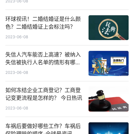
2023-06-08
环球视讯！二婚结婚证是什么颜
色？二婚结婚证上会标注吗？
2023-06-08
失信人汽车能否上高速？被纳入
失信被执行人名单的情形有哪
些？ 聚焦
2023-06-08
如何冻结企业工商登记？工商登
记变更流程是怎样的？ 今日热讯
2023-06-08
车祸后要做好哪些工作？车祸后
保险理赔的顺序-全球最资讯