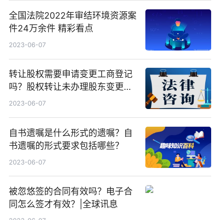
全国法院2022年审结环境资源案
件24万余件 精彩看点
2023-06-07
转让股权需要申请变更工商登记
吗？股权转让未办理股东变更登
记的法律风险
2023-06-07
自书遗嘱是什么形式的遗嘱？自
书遗嘱的形式要求包括哪些？
2023-06-07
被忽悠签的合同有效吗？电子合
同怎么签才有效？|全球讯息