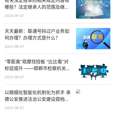
有关法定继承的相关规定内容有
哪些？法定继承人的范围及继承
顺序是什么？-天天速讯
2023-06-07
天天最新：联通号码过户业务如
何办理？办理方式是什么？
2023-06-07
“零距离”观摩找短板 “比比看”对
标促提升 ——邯郸市检察机关
“比比看”促提升现场观摩活动侧
2023-06-07
记
以精细化智能化机制化为抓手 承
德公安推进法治公安建设提档升
级
2023-06-07