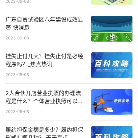
2023-06-08
广东自贸试验区八年建设成效显
著|快消息
2023-06-08
挂失止付几天？挂失止付是必经
程序吗？_焦点热讯
2023-06-08
2人合伙开店营业执照的办理流
程是什么？个体营业执照可以不
注销吗？ 今日要闻
2023-06-08
履约担保金额是多少？履约担保
形式有哪几种？ 天天亮点