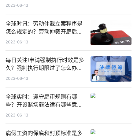
每日视讯
2023-06-13
全球时讯：劳动仲裁立案程序是
怎么规定的？劳动仲裁开庭后多
久才出结果？
2023-06-13
每日关注!申请强制执行时效是多
久？强制执行期限过了怎么办
呢？
2023-06-13
全球实时：遵守庭审规则有哪
些？开设赌场罪法律有哪些意
见？被公安机关逮捕后可以做什
2023-06-13
么？
病假工资的保底和封顶标准是多