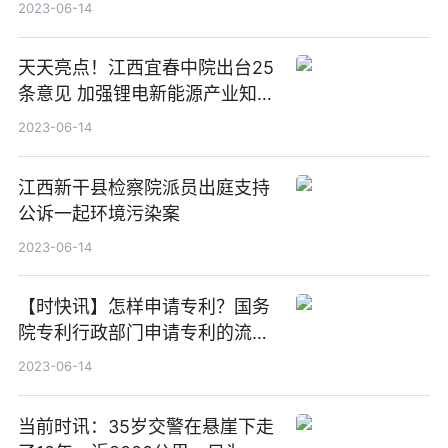
2023-06-14
天天亮点！江西宜春中院出台25
条意见 加强锂电新能源产业知识
产权司法保护
2023-06-14
江西新干县检察院派员出庭支持
公诉一起环境污染案
2023-06-14
【时快讯】怎样申请专利？国务
院专利行政部门申请专利的流程
是什么？
2023-06-14
当前时讯：35岁交警在悬崖下走