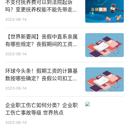
不支付抚养费可以到法院起诉
吗？变更抚养权能不能先带走小
孩？-世界动态
2023-06-14
【世界新要闻】丧假中直系亲属
有哪些规定？丧假期间的工资怎
么算？
2023-06-14
环球今头条！假期工资的计算基
数按哪些确定？丧假公司扣工资
是否违法吗？
2023-06-14
企业职工伤亡如何分类？企业职
工伤亡事故等级 世界热点
2023-06-14