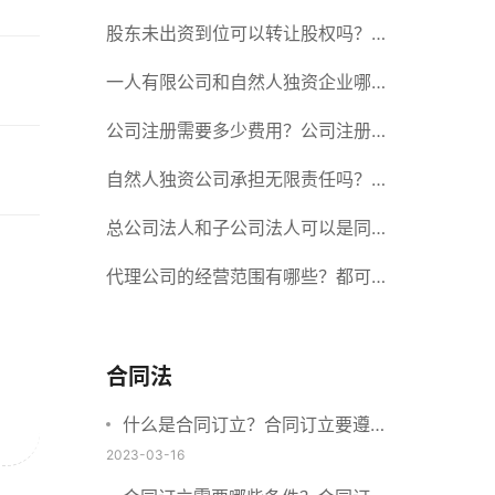
册股份有限公司需要提交哪些材料？
股东未出资到位可以转让股权吗？股
东未出资到位能否分红？
一人有限公司和自然人独资企业哪个
好？一人公司设立条件有哪些？
公司注册需要多少费用？公司注册需
要准备什么材料？
自然人独资公司承担无限责任吗？有
限责任公司与有限责任公司的区别
总公司法人和子公司法人可以是同一
个人吗？总公司更名分公司需要更改
代理公司的经营范围有哪些？都可以
吗？
代理哪些？
合同法
什么是合同订立？合同订立要遵守
什么原则？订立方式有哪些？
2023-03-16