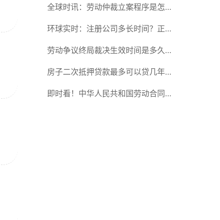
税和关税有哪些不同？反倾销税和关
全球时讯：劳动仲裁立案程序是怎么
税的区别是什么？ 天天热闻
规定的？劳动仲裁开庭后多久才出结
环球实时：注册公司多长时间？正常
果？
注册公司所需要的时间是多少？
劳动争议终局裁决生效时间是多久？
劳动争议终局裁决可以起诉吗？_天
房子二次抵押贷款最多可以贷几年？
天通讯
房子二次抵押后可以卖掉吗？-每日
即时看！中华人民共和国劳动合同法
速读
第三十六条是什么内容？解除劳动合
同的流程是什么？