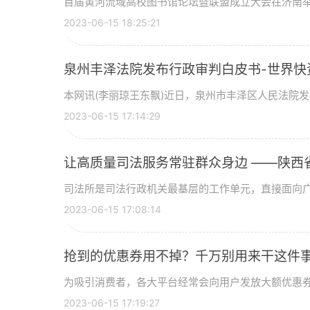
首届黄河流域高校图书馆论坛暨联盟成立大会在济南
2023-06-15 18:25:21
泉州丰泽法院发布行政审判白皮书-世界快
本网讯(李丽琼王东飘)近日，泉州市丰泽区人民法院发布
2023-06-15 17:14:29
让高质量司法服务常驻群众身边 ——陕西省
司法所是司法行政机关最基层的工作单元，直接面向
2023-06-15 17:08:14
抢到的优惠券用不掉？千万别用来干这件
为吸引消费者，各大平台经常会向用户发放大额优惠
2023-06-15 17:19:27