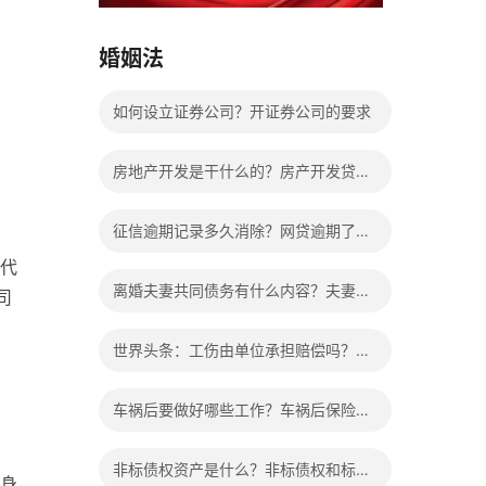
15037178970
婚姻法
如何设立证券公司？开证券公司的要求
房地产开发是干什么的？房产开发贷款
四个证是什么？
征信逾期记录多久消除？网贷逾期了暂
代
时还不上怎么办？|今日快看
离婚夫妻共同债务有什么内容？夫妻共
司
同债务应该怎么裁决？
世界头条：工伤由单位承担赔偿吗？工
伤是公司赔还是社保局赔？
车祸后要做好哪些工作？车祸后保险理
赔的顺序-全球最资讯
非标债权资产是什么？非标债权和标准
身