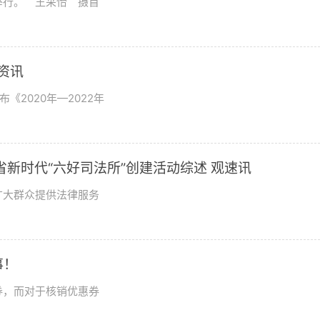
举行。 王采怡 摄首
资讯
《2020年—2022年
新时代“六好司法所”创建活动综述 观速讯
广大群众提供法律服务
事！
券，而对于核销优惠券