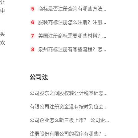
让
要求？商标转让所需时间是多久？
5
商标是否注册查询有哪些方法？
申
有哪些步骤？
6
服装商标注册怎么注册？注册商
买
标流程有哪些？
7
美国注册商标需要哪些材料？美
欢
国商标办理流程有哪些？
8
泉州商标注册有哪些流程？怎么
注册吗？
公司法
公司股东之间股权转让计税基础怎么
确认？公司股东之间的股权转让要符
有限公司注册资金没有按时到位会怎
合什么要件？
么样？股份有限公司设立的注册条件
公司企业怎么新三板上市？ 公司企
业新三板上市的流程
注册股份有限公司的程序有哪些？注