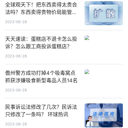
全球观天下！把东西卖得太贵合
法吗？东西卖得贵物价局能管
吗？
2023-06-28
天天速读：蛋糕店不退卡怎么投
诉？怎么跟工商投诉蛋糕店？
2023-06-28
儋州警方成功打掉4个吸毒窝点
抓获涉嫌吸食新型毒品人员14名
2023-06-28
民事诉讼法修改了几次？民诉法
只修改了一条吗？ 环球热讯
2023-06-28