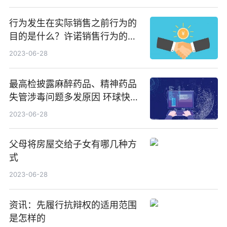
行为发生在实际销售之前行为的
目的是什么？许诺销售行为的特
征有哪些？ 焦点热议
2023-06-28
最高检披露麻醉药品、精神药品
失管涉毒问题多发原因 环球快资
讯
2023-06-28
父母将房屋交给子女有哪几种方
式
2023-06-28
资讯：先履行抗辩权的适用范围
是怎样的