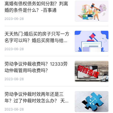
离婚有债权债务如何分割？判离
婚的条件是什么？-百事通
2023-06-28
天天热门:婚后买的房子只写一方
名字可以吗？婚后买房赠与给父
母需要配偶签字吗？
2023-06-28
劳动争议仲裁收费吗？12333劳
动仲裁管用吗收费吗？
2023-06-28
劳动争议仲裁时效两年还是三
年？过了仲裁时效怎么办？ 天天
播资讯
2023-06-28