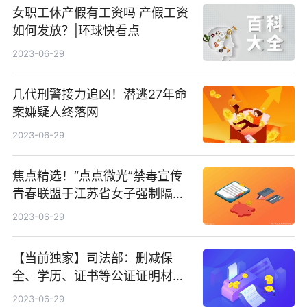
女职工休产假有工资吗 产假工资
如何发放？|环球快看点
2023-06-29
几代刑警接力追凶！潜逃27年命
案嫌疑人终落网
2023-06-29
焦点精选！“点点微光”禁毒宣传
青春联盟于江苏省女子强制隔离
戒毒所成立！
2023-06-29
【当前独家】司法部：删减保
全、学历、证书等公证证明材料
116项
2023-06-29