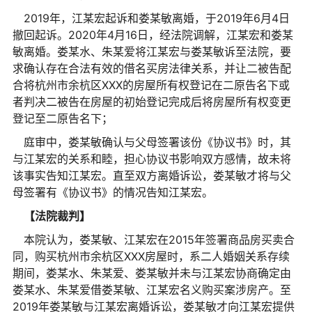
2019年，江某宏起诉和娄某敏离婚，于2019年6月4日
撤回起诉。2020年4月16日，经法院调解，江某宏和娄某
敏离婚。娄某水、朱某爱将江某宏与娄某敏诉至法院，要
求确认存在合法有效的借名买房法律关系，并让二被告配
合将杭州市余杭区XXX的房屋所有权登记在二原告名下或
者判决二被告在房屋的初始登记完成后将房屋所有权变更
登记至二原告名下；
庭审中，娄某敏确认与父母签署该份《协议书》时，其
与江某宏的关系和睦，担心协议书影响双方感情，故未将
该事实告知江某宏。直至双方离婚诉讼，娄某敏才将与父
母签署有《协议书》的情况告知江某宏。
【法院裁判】
本院认为，娄某敏、江某宏在2015年签署商品房买卖合
同，购买杭州市余杭区XXX房屋时，系二人婚姻关系存续
期间，娄某水、朱某爱、娄某敏并未与江某宏协商确定由
娄某水、朱某爱借娄某敏、江某宏名义购买案涉房产。至
2019年娄某敏与江某宏离婚诉讼，娄某敏才向江某宏提供