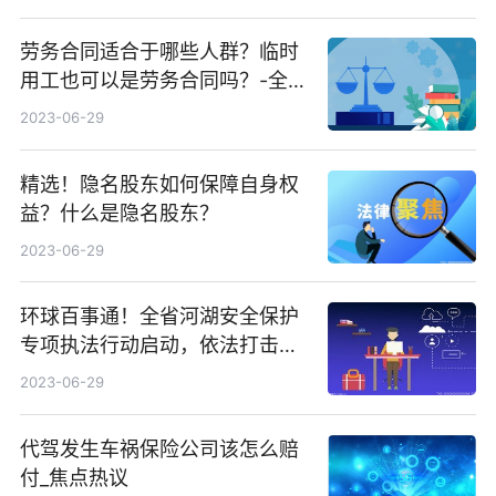
劳务合同适合于哪些人群？临时
用工也可以是劳务合同吗？-全球
热点
2023-06-29
精选！隐名股东如何保障自身权
益？什么是隐名股东？
2023-06-29
环球百事通！全省河湖安全保护
专项执法行动启动，依法打击侵
占河湖、妨碍行洪安全等违法犯
2023-06-29
罪行为
代驾发生车祸保险公司该怎么赔
付_焦点热议