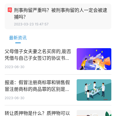
刑事拘留严重吗？被刑事拘留的人一定会被逮
捕吗？
2023-03-23 15:47:57
最新资讯
父母借子女夫妻之名买房的,能否
凭借与自己子女签订的协议书确
认存在借名买房关系?|焦点短讯
2023-06-30
报道：假冒注册商标罪和销售假
冒注册商标的商品罪的区别是什
么？新刑法销售假冒注册商标的
2023-06-30
商品罪既遂怎么判？
转让质押物是什么？质押物可以