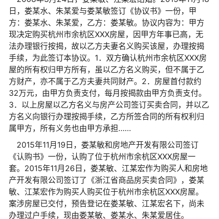
日，娄某水、朱某爱与娄某敏签订《协议书》一份，甲
方：娄某水、朱某爱，乙方：娄某敏。协议内容为：甲方
现决定购买杭州市余杭区XXX房屋，因甲方年事已高，无
法办理银行按揭，故以乙方夫妻名义购买该屋，办理按揭
手续，为此签订本协议。1．双方确认杭州市余杭区XXX房
屋的所有权归甲方所有，虽以乙方名义购买，但不属于乙
方财产，亦不属于乙方夫妻共同财产。2．房屋首付款约
32万元，由甲方负责支付，每月按揭款由甲方负责支付。
3．以上房屋以乙方名义与房产公司签订买卖合同，并以乙
方名义向银行办理按揭手续，乙方所签合同的所有权利归
属甲方，所有义务也由甲方承担……
2015年11月19日，娄某敏和房地产开发有限公司签订
《认购书》一份，认购了位于杭州市余杭区XXX房屋一
套。2015年11月26日，娄某敏、江某宏作为购买人和房地
产开发有限公司签订了《浙江省商品房买卖合同》，娄某
敏、江某宏作为购买人购买位于杭州市余杭区XXX房屋。
案涉房屋已交付，预告登记在娄某敏、江某宏名下，尚未
办理过户手续，现由娄某敏、娄某水、朱某爱居住。