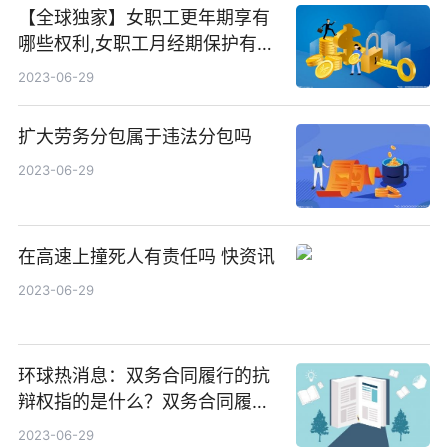
【全球独家】女职工更年期享有
哪些权利,女职工月经期保护有哪
些
2023-06-29
扩大劳务分包属于违法分包吗
2023-06-29
在高速上撞死人有责任吗 快资讯
2023-06-29
环球热消息：双务合同履行的抗
辩权指的是什么？双务合同履行
抗辩权的内容
2023-06-29