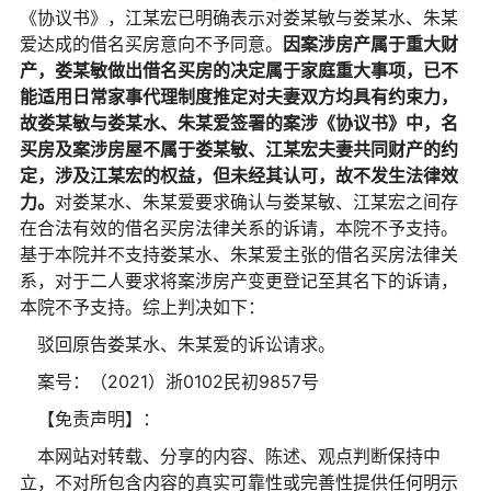
《协议书》，江某宏已明确表示对娄某敏与娄某水、朱某
爱达成的借名买房意向不予同意。
因案涉房产属于重大财
产，娄某敏做出借名买房的决定属于家庭重大事项，已不
能适用日常家事代理制度推定对夫妻双方均具有约束力，
故娄某敏与娄某水、朱某爱签署的案涉《协议书》中，名
买房及案涉房屋不属于娄某敏、江某宏夫妻共同财产的约
定，涉及江某宏的权益，但未经其认可，故不发生法律效
力。
对娄某水、朱某爱要求确认与娄某敏、江某宏之间存
在合法有效的借名买房法律关系的诉请，本院不予支持。
基于本院并不支持娄某水、朱某爱主张的借名买房法律关
系，对于二人要求将案涉房产变更登记至其名下的诉请，
本院不予支持。综上判决如下：
驳回原告娄某水、朱某爱的诉讼请求。
案号：（2021）浙0102民初9857号
【免责声明】：
本网站对转载、分享的内容、陈述、观点判断保持中
立，不对所包含内容的真实可靠性或完善性提供任何明示