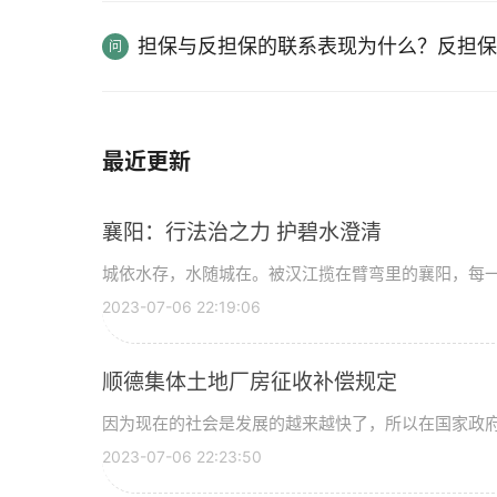
担保与反担保的联系表现为什么？反担保
最近更新
襄阳：行法治之力 护碧水澄清
城依水存，水随城在。被汉江揽在臂弯里的襄阳，每
2023-07-06 22:19:06
顺德集体土地厂房征收补偿规定
因为现在的社会是发展的越来越快了，所以在国家政
2023-07-06 22:23:50