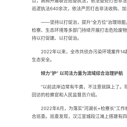
点，高频开展联合巡查执法，依法查处打击非法
巡逻执法640余次，依法严厉打击非法收购、
——坚持以打促治，提升“全方位”治理效能
检察、生态环境等多部门持续开展打击危险废物
持以打促建、以打促治。
2022年以来，全市共侦办污染环境案件1
生态安全。
倾力“护” 以司法力量为流域综合治理护航
“以前这岸边常有牛粪，不注意就踩上了。
回访的检察官和人民监督员介绍。
2022年6月，为落实“河湖长+检察长”
合巡查。巡查发现，汉江宜城段江滩上搭建有四