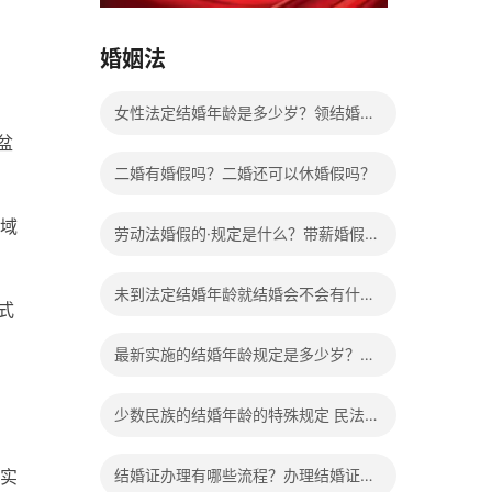
15037178970
婚姻法
，
女性法定结婚年龄是多少岁？领结婚证
盆
需要带什么证件？
二婚有婚假吗？二婚还可以休婚假吗？
域
劳动法婚假的·规定是什么？带薪婚假工
资怎么计算？
未到法定结婚年龄就结婚会不会有什么
式
法律后果？
、
最新实施的结婚年龄规定是多少岁？法
定婚龄的确定依据有哪些？
少数民族的结婚年龄的特殊规定 民法典
有关结婚的规定
实
结婚证办理有哪些流程？办理结婚证有