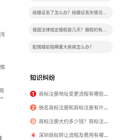
哪些程序？
结婚证丢了怎么办？结婚证丢失情况有
哪些？
我国法律规定婚假是几天？婚假的有关
污
规定有哪些？
配偶婚前隐瞒重大疾病怎么办？
信
知识纠纷
同
1
商标注册地址变更流程有哪些？
广
怎么提交申请书件？
2
驰名商标注册和商标注册有什么
区别？
3
商标注册大约多少钱？商标注册
查询的方式有哪些？
4
深圳商标转让流程及费用有哪些
液