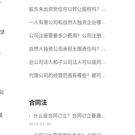
、
册股份有限公司需要提交哪些材料？
股东未出资到位可以转让股权吗？股
东未出资到位能否分红？
一人有限公司和自然人独资企业哪个
、
坚
好？一人公司设立条件有哪些？
公司注册需要多少费用？公司注册需
要准备什么材料？
自然人独资公司承担无限责任吗？有
了
限责任公司与有限责任公司的区别
总公司法人和子公司法人可以是同一
个人吗？总公司更名分公司需要更改
代理公司的经营范围有哪些？都可以
吗？
代理哪些？
向
合同法
联
什么是合同订立？合同订立要遵守
什么原则？订立方式有哪些？
2023-03-16