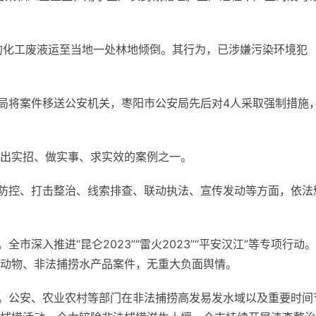
的化工废液运至当地一处林地倾倒。其行为，已涉嫌污染环境犯
分局将案件移送公安机关，枣阳市公安局先后对4人采取强制措施
出实招、做实事、求实效的案例之一。
险防控、打击整治、线索排查、联动执法、宣传发动等方面，依法
市深入推进“昆仑2023”“雷火2023”“平安汉江”等专项行动
动物、非法捕捞水产品案件，无重大负面舆情。
面。公安、农业农村等部门在非法捕捞高发易发水域以及重要时间