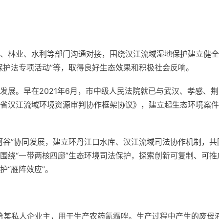
、林业、水利等部门沟通对接，围绕汉江流域湿地保护建立健全
保护法专项活动”等，取得良好生态效果和积极社会反响。
发展。早在2021年6月，市中级人民法院就已与武汉、孝感、荆
省汉江流域环境资源审判协作框架协议》，建立起生态环境案件
河谷”协同发展，建立环丹江口水库、汉江流域司法协作机制，共
围绕“一带两核四廊”生态环境司法保护，探索创新可复制、可推
护“雁阵效应”。
出租给某私人企业主，用于生产农药氰霜唑。生产过程中产生的废母