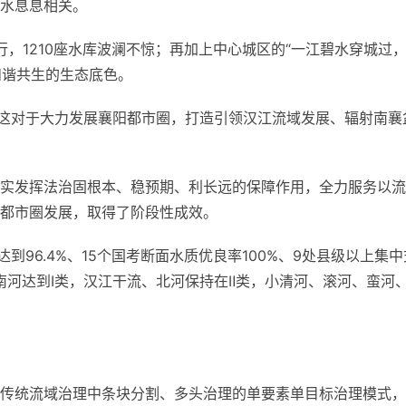
水息息相关。
而行，1210座水库波澜不惊；再加上中心城区的“一江碧水穿城过
和谐共生的生态底色。
，这对于大力发展襄阳都市圈，打造引领汉江流域发展、辐射南襄
实发挥法治固根本、稳预期、利长远的保障作用，全力服务以流
都市圈发展，取得了阶段性成效。
达到96.4%、15个国考断面水质优良率100%、9处县级以上集中
南河达到I类，汉江干流、北河保持在Ⅱ类，小清河、滚河、蛮河
传统流域治理中条块分割、多头治理的单要素单目标治理模式，