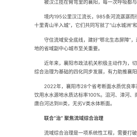
被汉江揽在臂弯里的襄阳，每一次呼吸都与
境内195公里汉江流长，985条河流潺潺
十里青山半入城”，它们共同写就了“山水城洲”
守住流域安全底线，建好“鄂北生态屏障”
地的省域副中心城市至关重要。
近年来，襄阳市政法机关积极主动作为，切
综合治理为基础的四化同步发展，有力助推襄阳
2022年，襄阳市28个省考断面水质优良率
饮用水水源地水质达标率100%。沮河、漳河、
唐白河达到Ⅲ类，无劣Ⅴ类水体断面。
联合“治” 聚焦流域综合治理
流域综合治理是一项系统性工程，需要打破