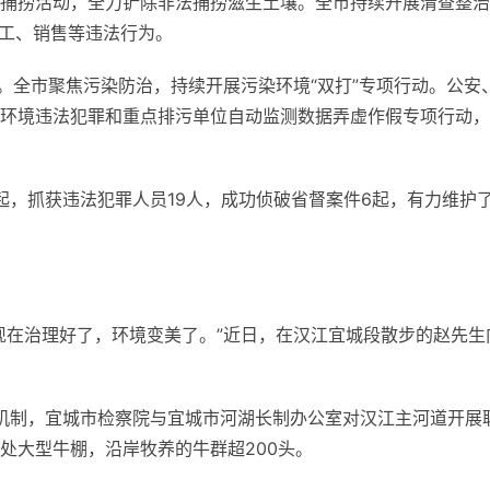
捕捞活动，全力铲除非法捕捞滋生土壤。全市持续开展清查整治
加工、销售等违法行为。
。全市聚焦污染防治，持续开展污染环境“双打”专项行动。公安
环境违法犯罪和重点排污单位自动监测数据弄虚作假专项行动，
4起，抓获违法犯罪人员19人，成功侦破省督案件6起，有力维护
现在治理好了，环境变美了。”近日，在汉江宜城段散步的赵先生
工作机制，宜城市检察院与宜城市河湖长制办公室对汉江主河道开展
处大型牛棚，沿岸牧养的牛群超200头。