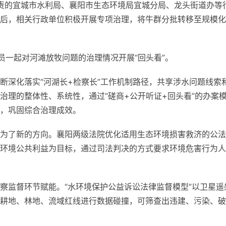
责的宜城市水利局、襄阳市生态环境局宜城分局、龙头街道办等
后，相关行政单位积极开展专项治理，将牛群分批转移至规模化
督员一起对河滩放牧问题的治理情况开展“回头看”。
断深化落实“河湖长+检察长”工作机制路径，共享涉水问题线索
治理的整体性、系统性，通过“磋商+公开听证+回头看”的办案
，巩固综合治理成效。
为了新的方向。襄阳两级法院优化适用生态环境损害救济的公法
环境公共利益为目标，通过司法判决的方式要求环境危害行为人
察监督环节赋能。“水环境保护公益诉讼法律监督模型”以卫星遥
耕地、林地、流域红线进行数据碰撞，可筛查出违建、污染、破