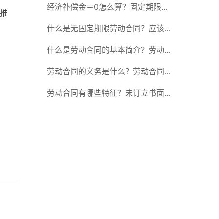
除合同的15种情形
经济补偿金＝0怎么算？固定期限劳
推
动合同又称什么？
什么是无固定期限劳动合同？应该怎
么解除或终止劳动合同？
什么是劳动合同的基本简介？劳动合
同的形式
劳动合同的义务是什么？劳动合同应
具备哪些条款？
劳动合同有哪些特征？未订立书面劳
动合同的法律后果