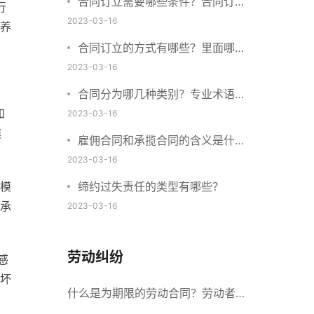
合同订立需要哪些条件？合同订立
行
与合同成立有什么不同？
2023-03-16
养
合同订立的方式有哪些？里面哪些
内容、细节条款需要载明？
2023-03-16
合同分为哪几种类别？专业术语分
和
别是什么？
2023-03-16
模
雇佣合同和承揽合同的含义是什
么？怎么区分雇佣合同和承揽合
2023-03-16
同？
模
缔约过失责任的类型有哪些？
承
2023-03-16
劳动纠纷
感
坏
什么是为期限的劳动合同？劳动者解