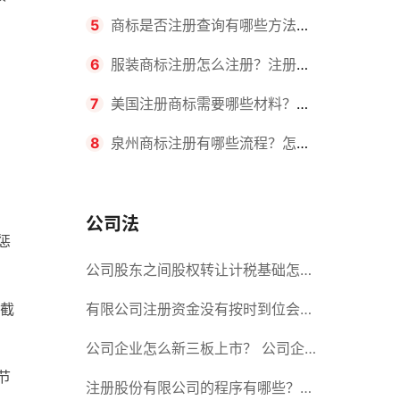
要求？商标转让所需时间是多久？
5
商标是否注册查询有哪些方法？
有哪些步骤？
6
服装商标注册怎么注册？注册商
标流程有哪些？
7
美国注册商标需要哪些材料？美
，
国商标办理流程有哪些？
8
泉州商标注册有哪些流程？怎么
注册吗？
公司法
惩
公司股东之间股权转让计税基础怎么
。截
确认？公司股东之间的股权转让要符
有限公司注册资金没有按时到位会怎
合什么要件？
么样？股份有限公司设立的注册条件
公司企业怎么新三板上市？ 公司企
节
业新三板上市的流程
注册股份有限公司的程序有哪些？注