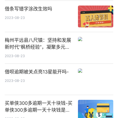
借条写错字涂改生效吗
2023-08-23
梅州平远县八尺镇：坚持和发展
新时代“枫桥经验”，凝聚多元力
量 巧解边界纠纷
2023-08-23
借呗逾期被关点亮13星能开吗-
2023-08-23
买单侠300多逾期一天十块钱-买
单侠300多逾期一天十块钱是真
的吗