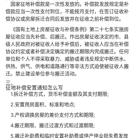
国家征地补偿款是一次性发放的。补偿款发放规定是补
偿款应当一次性支付到位，不能按月支付，在签订征收补
偿协议或房屋拆迁合同后发放并在征收之前补偿到位。
《国有土地上房屋征收与补偿条例》第二十七条实施房
屋征收应当先补偿、后搬迁。作出房屋征收决定的市、县
级人民政府对被征收人给予补偿后，被征收人应当在补偿
协议约定或者补偿决定确定的搬迁期限内完成搬迁。任何
单位和个人不得采取暴力、威胁或者违反规定中断供水、
供热、供气、供电和道路通行等非法方式迫使被征收人搬
迁。禁止建设单位参与搬迁活动。
三、
征地补偿安置通知怎么写
1.拆迁补偿方式，货币补偿金额及其支付期限;
2.安置用房面积、标准和地点;
3.产权调换房屋的差价支付方式和期限;
4.搬迁期限、搬迁过渡方式和过渡期限;
5.搬迁补助费和临时安置补助费或停产停业损失费发放