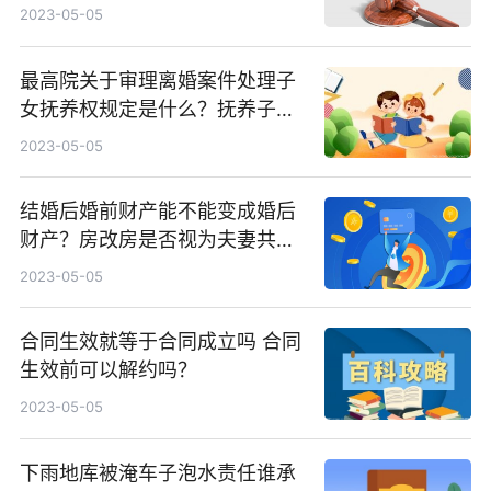
可否抵押？
2023-05-05
最高院关于审理离婚案件处理子
女抚养权规定是什么？抚养子女
的条件有哪些要求？
2023-05-05
结婚后婚前财产能不能变成婚后
财产？房改房是否视为夫妻共同
财产？
2023-05-05
合同生效就等于合同成立吗 合同
生效前可以解约吗？
2023-05-05
下雨地库被淹车子泡水责任谁承