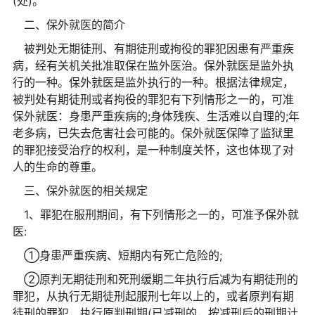
(处)。
二、保外就医的简介
被判处无期徒刑、有期徒刑或拘役的罪犯因患有严重疾
病，经有关机关批准取保在监外医治。保外就医是监外执
行的一种。保外就医是监外执行的一种。根据法律规定，
被判处有期徒刑或者拘役的罪犯有下列情形之一的，可准
保外就医：身患严重疾病的;身体残疾、生活难以自理的;年
老多病，已失去危害社会可能的。保外就医保障了监狱里
的罪犯接受治疗的权利，是一种制度关怀，这也体现了对
人的生命的尊重。
三、保外就医的相关规定
1、罪犯在服刑期间，有下列情形之一的，可准予保外就
医:
①身患严重疾病、短期内有死亡危险的;
②原判无期徒刑和死刑缓期二年执行后减为有期徒刑的
罪犯，从执行无期徒刑起服刑七年以上的，或者原判有期
徒刑的罪犯，执行原判刑期(已减刑的，按减刑后的刑期计