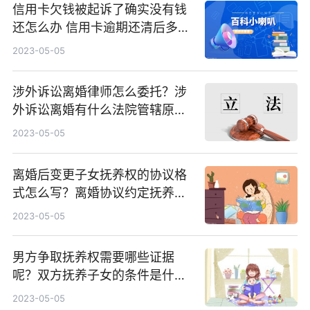
信用卡欠钱被起诉了确实没有钱
还怎么办 信用卡逾期还清后多久
可以贷款？
2023-05-05
涉外诉讼离婚律师怎么委托？涉
外诉讼离婚有什么法院管辖原
则？
2023-05-05
离婚后变更子女抚养权的协议格
式怎么写？离婚协议约定抚养权
变更条件有哪些？
2023-05-05
男方争取抚养权需要哪些证据
呢？双方抚养子女的条件是什
么？
2023-05-05