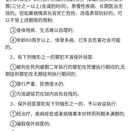
算)三分之一以上(含减刑时间)，患慢性疾病、长期医治无
效的。但如果病情恶化有死亡危险、改造表现较好的，可
以不受上述期限的限制;
③身体残疾、生活难以自理的;
④年龄60周岁以上、体衰多病、已失去危害社会可能
的。
2、有下列情形之一的罪犯不准保外就医:
①被判处死刑缓期二年执行的罪犯在死缓执行期间的;无
期徒刑罪犯在无期徒刑执行期间的;
②罪行严重、民愤很大的;
③为逃避惩罚在狱内自伤自残的。
3、保外就医罪犯有下列情形之一的，予以收监执行:
①经治疗，疾病痊愈或者病情基本好转而刑期未满期的;
②骗取保外就医的;