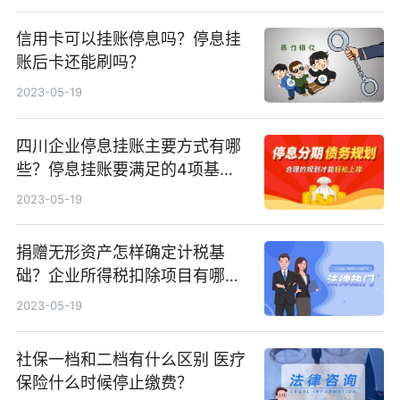
信用卡可以挂账停息吗？停息挂
账后卡还能刷吗？
2023-05-19
四川企业停息挂账主要方式有哪
些？停息挂账要满足的4项基本
条件介绍
2023-05-19
捐赠无形资产怎样确定计税基
础？企业所得税扣除项目有哪
些？
2023-05-19
社保一档和二档有什么区别 医疗
保险什么时候停止缴费？