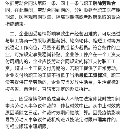
依据劳动合同法第四十条、四十一条与职工
解除劳动合
同
。在此期间，劳动合同到期的，分别顺延至职工医疗期
期满、医学观察期期满、隔离期期满或者政府采取的紧急
措施结束。
二、企业因受疫情影响导致生产经营困难的，可以通过
与职工协商一致采取调整薪酬、轮岗轮休、缩短工时等方
式稳定工作岗位，尽量不裁员或者少裁员。符合条件的企
业，可按规定享受稳岗补贴。企业停工停产在一个工资支
付周期内的，企业应按劳动合同规定的标准支付职工工
资。超过一个工资支付周期的，若职工提供了正常劳动，
企业支付给职工的工资不得低于当地
最低工资标准
。职工
没有提供正常劳动的，企业应当发放生活费，生活费标准
按各省、自治区、直辖市规定的办法执行。
三、因受疫情影响造成当事人不能在法定仲裁时效期间
申请劳动人事争议仲裁的，仲裁时效中止。从中止时效的
原因消除之日起，仲裁时效期间继续计算。因受疫情影响
导致劳动人事争议仲裁机构难以按法定时限审理案件的，
可相应顺延审理期限。