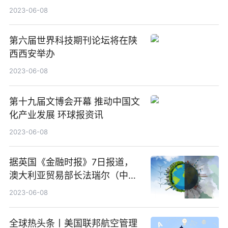
2023-06-08
第六届世界科技期刊论坛将在陕
西西安举办
2023-06-08
第十九届文博会开幕 推动中国文
化产业发展 环球报资讯
2023-06-08
据英国《金融时报》7日报道，
澳大利亚贸易部长法瑞尔（中文
名唐方睿）警告欧盟，除非欧盟
2023-06-08
向更多澳大利亚农产品开放市
场，否则澳方不会签署贸易协
全球热头条丨美国联邦航空管理