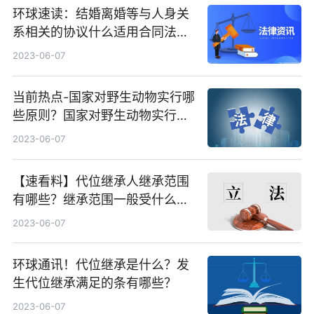
环球速读：结婚离婚等与人身关
系相关的协议什么适用合同法的
规定？彩礼返还的协议书是否有
2023-06-07
效?
当前热点-国家对野生动物实行哪
些原则？国家对野生动物实行的
保护原则有什么？
2023-06-07
【速看料】代位继承人继承范围
有哪些？继承范围一般受什么限
制？
2023-06-07
环球通讯！代位继承是什么？发
生代位继承满足的条有哪些？
2023-06-07