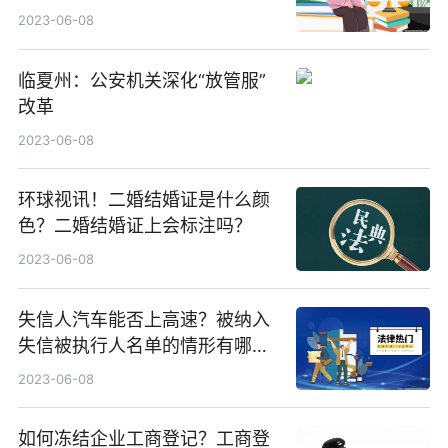
2023-06-08
临夏州：公安机关深化“放管服”
改革
2023-06-08
环球视讯！二婚结婚证是什么颜
色？二婚结婚证上会标注吗？
2023-06-08
失信人汽车能否上高速？被纳入
失信被执行人名单的情形有哪
些？ 聚焦
2023-06-08
如何冻结企业工商登记？工商登