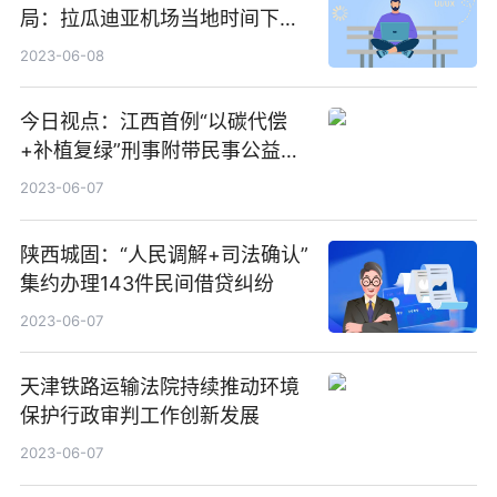
议，与此同时，他还对澳中关系
局：拉瓜迪亚机场当地时间下午
趋向缓和表示欢迎 全球快播报
2:15分后仍然停飞的概率为
2023-06-08
30%-60%
今日视点：江西首例“以碳代偿
+补植复绿”刑事附带民事公益诉
讼案一审宣判
2023-06-07
陕西城固：“人民调解+司法确认”
集约办理143件民间借贷纠纷
2023-06-07
天津铁路运输法院持续推动环境
保护行政审判工作创新发展
2023-06-07