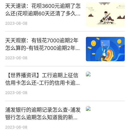
天天速读：花呗3600元逾期了怎
么还(花呗逾期60天还清了多久
能恢复使用资格)
2023-06-08
天天观察：有钱花7000逾期2年
怎么算的-有钱花7000逾期2年怎
么算的呢
2023-06-08
【世界播资讯】工行逾期上征信
信用卡怎么还-工行的信用卡逾期
会扣工行的工资卡么
2023-06-08
浦发银行的逾期记录怎么查-浦发
银行怎么逾期怎么知道我的新地
址 全球实时
2023-06-08