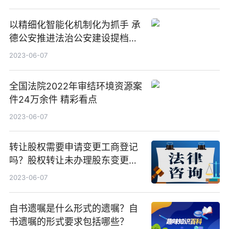
记
以精细化智能化机制化为抓手 承
德公安推进法治公安建设提档升
级
2023-06-07
全国法院2022年审结环境资源案
件24万余件 精彩看点
2023-06-07
转让股权需要申请变更工商登记
吗？股权转让未办理股东变更登
记的法律风险
2023-06-07
自书遗嘱是什么形式的遗嘱？自
书遗嘱的形式要求包括哪些？