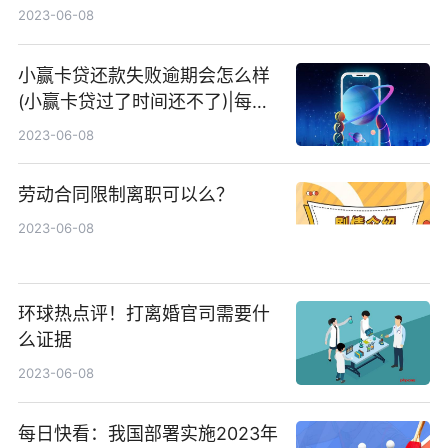
址 全球实时
2023-06-08
小赢卡贷还款失败逾期会怎么样
(小赢卡贷过了时间还不了)|每日
速递
2023-06-08
劳动合同限制离职可以么？
2023-06-08
环球热点评！打离婚官司需要什
么证据
2023-06-08
每日快看：我国部署实施2023年