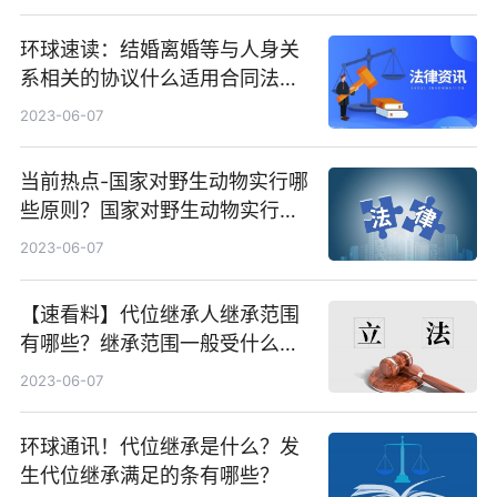
环球速读：结婚离婚等与人身关
系相关的协议什么适用合同法的
规定？彩礼返还的协议书是否有
2023-06-07
效?
当前热点-国家对野生动物实行哪
些原则？国家对野生动物实行的
保护原则有什么？
2023-06-07
【速看料】代位继承人继承范围
有哪些？继承范围一般受什么限
制？
2023-06-07
环球通讯！代位继承是什么？发
生代位继承满足的条有哪些？