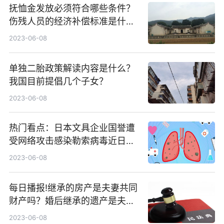
抚恤金发放必须符合哪些条件？
伤残人员的经济补偿标准是什
么？
2023-06-08
单独二胎政策解读内容是什么？
我国目前提倡几个子女？
2023-06-08
热门看点：日本文具企业国誉遭
受网络攻击感染勒索病毒近日多
家日本企业机构遭受网络攻击
2023-06-08
每日播报!继承的房产是夫妻共同
财产吗？婚后继承的遗产是夫妻
共同财产吗？
2023-06-08