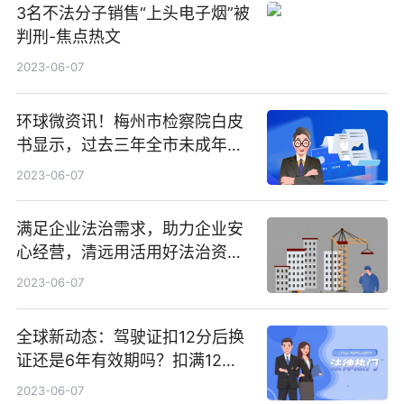
3名不法分子销售“上头电子烟”被
判刑-焦点热文
2023-06-07
环球微资讯！梅州市检察院白皮
书显示，过去三年全市未成年人
保护工作全面提升
2023-06-07
满足企业法治需求，助力企业安
心经营，清远用活用好法治资源
护航经济发展-环球视讯
2023-06-07
全球新动态：驾驶证扣12分后换
证还是6年有效期吗？扣满12分
还能开车吗？
2023-06-07