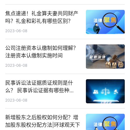
焦点速递！礼金算夫妻共同财产
吗？礼金和彩礼有哪些区别？
2023-06-08
公司注册资本认缴制如何理解？
注册资本认缴制实施时间
2023-06-08
民事诉讼法证据质证规则是什
么？ 民事诉讼证据有哪些种
类？|天天微资讯
2023-06-08
新增股东之后股权如何分配？增
加股东股权分配方法|环球观天下