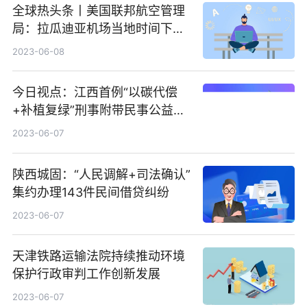
全球热头条丨美国联邦航空管理
议，与此同时，他还对澳中关系
局：拉瓜迪亚机场当地时间下午
趋向缓和表示欢迎 全球快播报
2:15分后仍然停飞的概率为
2023-06-08
30%-60%
今日视点：江西首例“以碳代偿
+补植复绿”刑事附带民事公益诉
讼案一审宣判
2023-06-07
陕西城固：“人民调解+司法确认”
集约办理143件民间借贷纠纷
2023-06-07
天津铁路运输法院持续推动环境
保护行政审判工作创新发展
2023-06-07