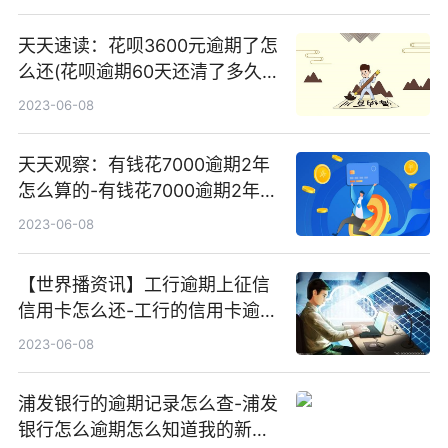
天天速读：花呗3600元逾期了怎
么还(花呗逾期60天还清了多久
能恢复使用资格)
2023-06-08
天天观察：有钱花7000逾期2年
怎么算的-有钱花7000逾期2年怎
么算的呢
2023-06-08
【世界播资讯】工行逾期上征信
信用卡怎么还-工行的信用卡逾期
会扣工行的工资卡么
2023-06-08
浦发银行的逾期记录怎么查-浦发
银行怎么逾期怎么知道我的新地